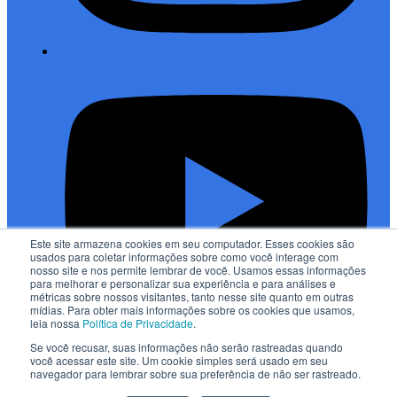
Este site armazena cookies em seu computador. Esses cookies são
usados para coletar informações sobre como você interage com
nosso site e nos permite lembrar de você. Usamos essas informações
para melhorar e personalizar sua experiência e para análises e
métricas sobre nossos visitantes, tanto nesse site quanto em outras
mídias. Para obter mais informações sobre os cookies que usamos,
leia nossa
Política de Privacidade
.
Se você recusar, suas informações não serão rastreadas quando
você acessar este site. Um cookie simples será usado em seu
Política de privacidade
navegador para lembrar sobre sua preferência de não ser rastreado.